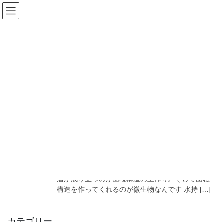
コ
ナ
大地のいぶき農園
ン
ビ
テ
ゲ
ン
ー
微生物
ツ
シ
へ
ョ
ス
ン
HOME
土作り
微生物
キ
に
ッ
移
プ
動
2020年1月23日
微生物
水はけも水持ちもよい土
理想の土：団粒構造 水はけがよくて水持ちがよい
土が畑の理想の土と言いますが、水がはけるのに
水持ちもいいというのは矛盾しています。その矛
盾が成り立つのが団粒構造の土作り。そして団粒
構造を作ってくれるのが微生物なんです 水持 […]
カテゴリー