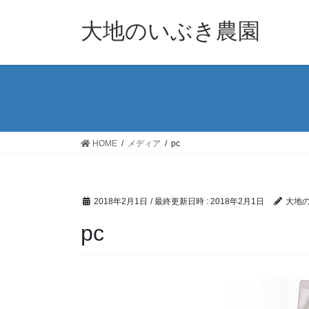
コ
ナ
ン
ビ
大地のいぶき農園
テ
ゲ
ン
ー
ツ
シ
へ
ョ
ス
ン
キ
に
ッ
移
HOME
メディア
pc
プ
動
2018年2月1日
/ 最終更新日時 :
2018年2月1日
大地
pc